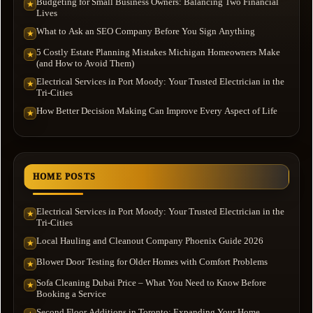
Budgeting for Small Business Owners: Balancing Two Financial
★
Lives
What to Ask an SEO Company Before You Sign Anything
★
5 Costly Estate Planning Mistakes Michigan Homeowners Make
★
(and How to Avoid Them)
Electrical Services in Port Moody: Your Trusted Electrician in the
★
Tri-Cities
How Better Decision Making Can Improve Every Aspect of Life
★
HOME POSTS
Electrical Services in Port Moody: Your Trusted Electrician in the
★
Tri-Cities
Local Hauling and Cleanout Company Phoenix Guide 2026
★
Blower Door Testing for Older Homes with Comfort Problems
★
Sofa Cleaning Dubai Price – What You Need to Know Before
★
Booking a Service
Second Floor Additions in Toronto: Expanding Your Home